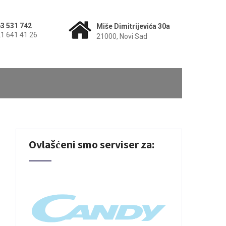
3 531 742
Miše Dimitrijevića 30a
1 641 41 26
21000, Novi Sad
Ovlašćeni smo serviser za: