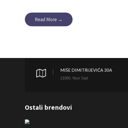
Read More →
MIŠE DIMITRIJEVIĆA 30A
21000, Novi Sad
Ostali brendovi