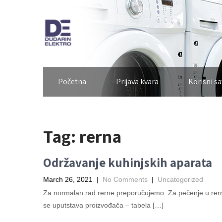
Početna
Prijava kvara
Korisni sa
Tag:
rerna
Održavanje kuhinjskih aparata
March 26, 2021
|
No Comments
|
Uncategorized
Za normalan rad rerne preporučujemo: Za pečenje u rerni
se uputstava proizvođača – tabela […]