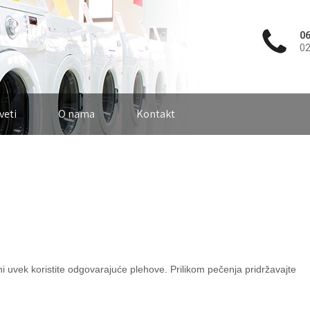
06
02
veti
O nama
Kontakt
 uvek koristite odgovarajuće plehove. Prilikom pečenja pridržavajte