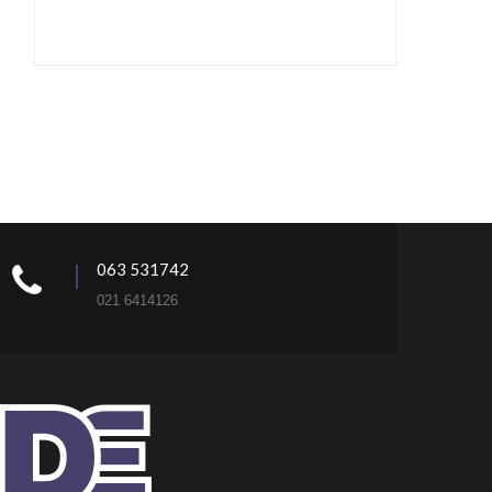
063 531742
021 6414126