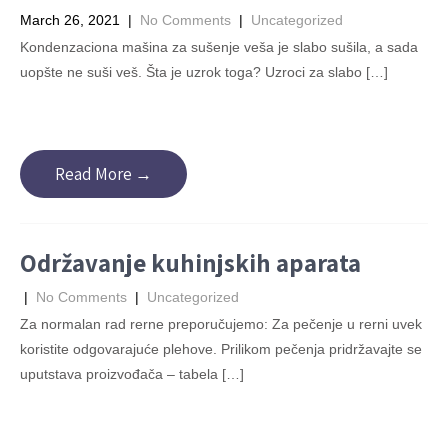
March 26, 2021
|
No Comments
|
Uncategorized
Kondenzaciona mašina za sušenje veša je slabo sušila, a sada
uopšte ne suši veš. Šta je uzrok toga? Uzroci za slabo […]
Read More →
Održavanje kuhinjskih aparata
|
No Comments
|
Uncategorized
Za normalan rad rerne preporučujemo: Za pečenje u rerni uvek
koristite odgovarajuće plehove. Prilikom pečenja pridržavajte se
uputstava proizvođača – tabela […]