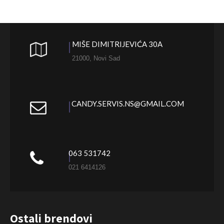
MIŠE DIMITRIJEVIĆA 30A
21000, Novi Sad
CANDY.SERVIS.NS@GMAIL.COM
063 531742
021 6414126
Ostali brendovi