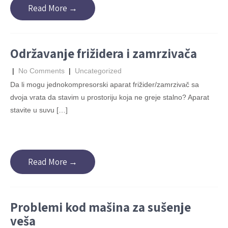
Read More →
Održavanje frižidera i zamrzivača
|
No Comments
|
Uncategorized
Da li mogu jednokompresorski aparat frižider/zamrzivač sa
dvoja vrata da stavim u prostoriju koja ne greje stalno? Aparat
stavite u suvu […]
Read More →
Problemi kod mašina za sušenje
veša