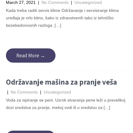
March 27, 2021
|
No Comments
|
Uncategorized
Kada treba raditi servis klime Održavanje i servisiranje klima
uređaja je vrlo bitno, kako iz zdravstvenih tako iz tehničko
bezebedonosnih razloga. […]
Read More →
Održavanje mašina za pranje veša
|
No Comments
|
Uncategorized
Voda za ispiranje se peni. Uzrok stvaranja pene leži u prevelikoj
dozi sredstva za pranje, mekoj vodi ili u sredstvu za […]