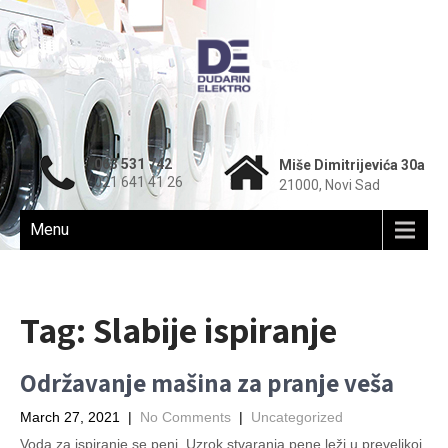
063 531 742
Miše Dimitrijevića 30a
021 641 41 26
21000, Novi Sad
Menu
Tag:
Slabije ispiranje
Održavanje mašina za pranje veša
March 27, 2021
|
No Comments
|
Uncategorized
Voda za ispiranje se peni. Uzrok stvaranja pene leži u prevelikoj