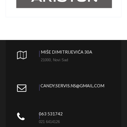
MIŠE DIMITRIJEVIĆA 30A
21000, Novi Sad
CANDY.SERVIS.NS@GMAIL.COM
063 531742
021 6414126